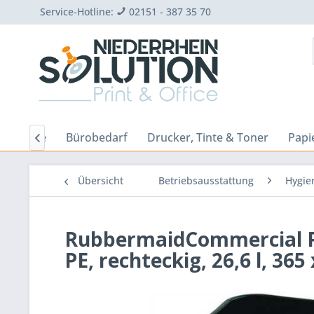
Service-Hotline:
02151 - 387 35 70
Home
Bürobedarf
Drucker, Tinte & Toner
Papie

Übersicht
Betriebsausstattung
Hygie
RubbermaidCommercial Pr
PE, rechteckig, 26,6 l, 365