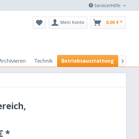
Service/Hilfe
Mein Konto
0,00 € *
Archivieren
Technik
Betriebsausstattung
Präsen

reich,
€ *