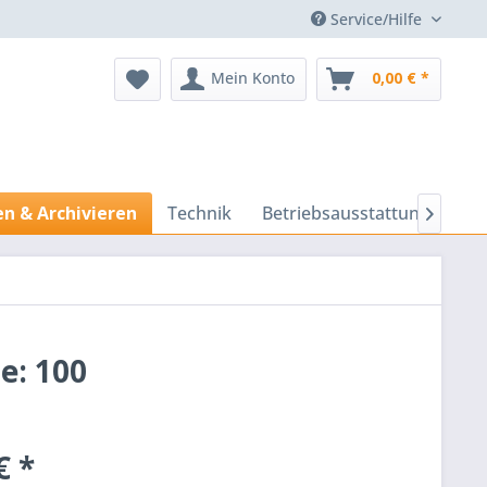
Service/Hilfe
Mein Konto
0,00 € *
n & Archivieren
Technik
Betriebsausstattung
Prä

e: 100
€ *