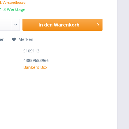
l. Versandkosten
 1-3 Werktage
In den
Warenkorb
hen
Merken
S109113
43859653966
Bankers Box