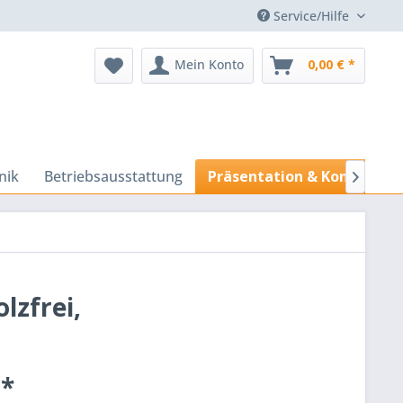
Service/Hilfe
Mein Konto
0,00 € *
nik
Betriebsausstattung
Präsentation & Konferenz

lzfrei,
 *