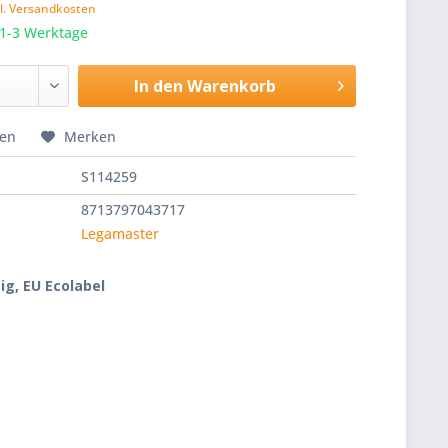
l. Versandkosten
 1-3 Werktage
In den
Warenkorb
hen
Merken
S114259
8713797043717
Legamaster
ig, EU Ecolabel