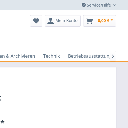
Service/Hilfe
Mein Konto
0,00 € *
n & Archivieren
Technik
Betriebsausstattung
Prä

t
 *