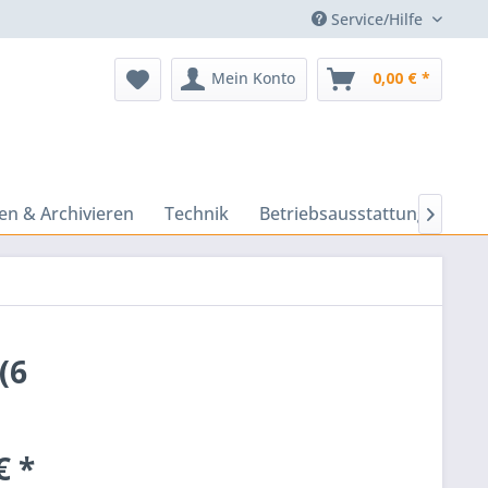
Service/Hilfe
Mein Konto
0,00 € *
n & Archivieren
Technik
Betriebsausstattung
Prä

(6
€ *