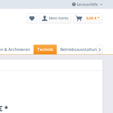
Service/Hilfe
Mein Konto
0,00 € *
n & Archivieren
Technik
Betriebsausstattung
Prä

€ *