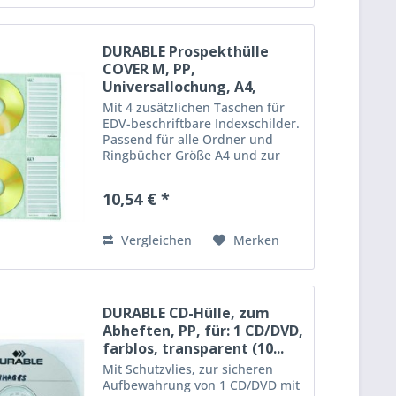
DURABLE Prospekthülle
COVER M, PP,
Universallochung, A4,
farblos, für: 4 CDs...
Mit 4 zusätzlichen Taschen für
EDV-beschriftbare Indexschilder.
Passend für alle Ordner und
Ringbücher Größe A4 und zur
Erweiterung des DURABLE
Ringbuchs CD INDEX 40 (5227).
10,54 € *
Material: PP Lochung:
Universallochung Format: A4
Farbe:...
Vergleichen
Merken
DURABLE CD-Hülle, zum
Abheften, PP, für: 1 CD/DVD,
farblos, transparent (10...
Mit Schutzvlies, zur sicheren
Aufbewahrung von 1 CD/DVD mit