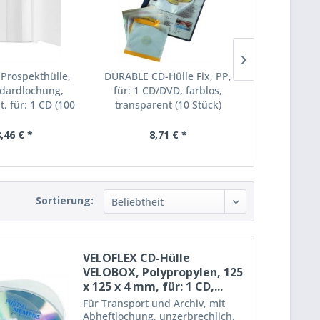
Prospekthülle,
DURABLE CD-Hülle Fix, PP,
DURABLE P
ndardlochung,
für: 1 CD/DVD, farblos,
COVER EAS
, für: 1 CD (100
transparent (10 Stück)
Lochung, 12
Stück)
für:
,46 € *
8,71 € *
9,
Sortierung:
VELOFLEX CD-Hülle
VELOBOX, Polypropylen, 125
x 125 x 4 mm, für: 1 CD,...
Für Transport und Archiv, mit
Abheftlochung, unzerbrechlich.