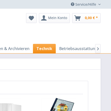
Service/Hilfe
Mein Konto
0,00 € *
n & Archivieren
Technik
Betriebsausstattung
Prä
