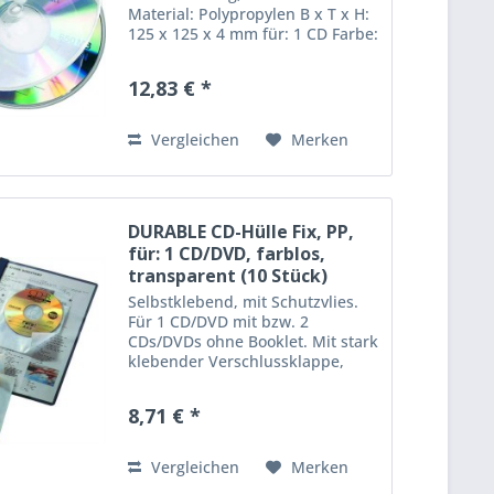
Material: Polypropylen B x T x H:
125 x 125 x 4 mm für: 1 CD Farbe:
farblos Transparenz: transparent
12,83 € *
Vergleichen
Merken
DURABLE CD-Hülle Fix, PP,
für: 1 CD/DVD, farblos,
transparent (10 Stück)
Selbstklebend, mit Schutzvlies.
Für 1 CD/DVD mit bzw. 2
CDs/DVDs ohne Booklet. Mit stark
klebender Verschlussklappe,
oben offen. Material: PP für: 1
CD/DVD Farbe: farblos
8,71 € *
Transparenz: transparent
Vergleichen
Merken