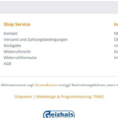
Shop Service
I
Kontakt
NR
Versand und Zahlungsbedingungen
Üb
Rückgabe
U
Widerrufsrecht
D
Widerrufsformular
I
AGB
zl. Mehrwertsteuer zzgl.
Versandkosten
und ggf. Nachnahmegebühren, wenn ni
Shopware
|
Webdesign & Programmierung: TNMS