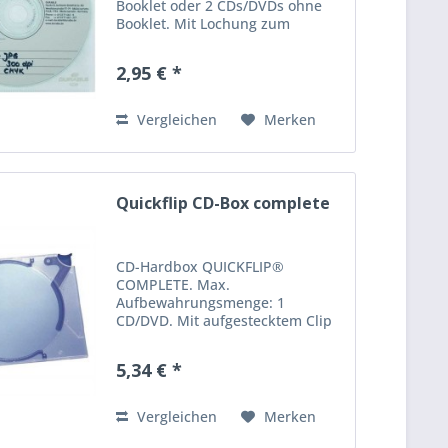
Booklet oder 2 CDs/DVDs ohne
Booklet. Mit Lochung zum
Abheften in Ordnern oder
Ringbüchern. zum Abheften
2,95 € *
Material: PP für: 1 CD/DVD Farbe:
farblos Transparenz: transparent
Vergleichen
Merken
Quickflip CD-Box complete
CD-Hardbox QUICKFLIP®
COMPLETE. Max.
Aufbewahrungsmenge: 1
CD/DVD. Mit aufgestecktem Clip
zum Abheften im Ordner etc.,
CD-Box kann vom Clip abgezogen
5,34 € *
und aus dem Ringbuch
entnommen werden, ohne die
Mechanik öffnen zu müssen, CD
Vergleichen
Merken
berührt...