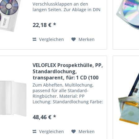
Verschlussklappen an den
langen Seiten. Zur Ablage in DIN
A4 Ringbüchern geeignet.
Material: PP Lochung: 11fach
22,18 € *
Lochung Format: A4 Farbe:
transparent für: 3 CDs
Vergleichen
Merken
VELOFLEX Prospekthülle, PP,
Standardlochung,
transparent, für: 1 CD (100
Stück)
Zum Abheften, Multilochung,
passend für alle Standard-
Ringbücher. Material: PP
Lochung: Standardlochung Farbe:
transparent für: 1 CD
48,46 € *
Vergleichen
Merken