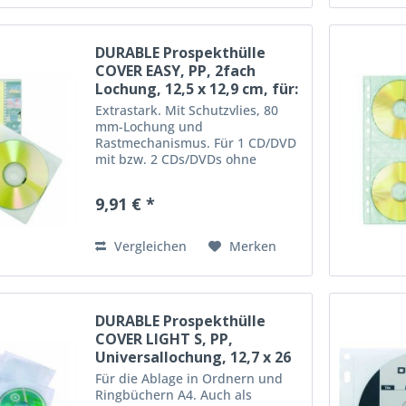
DURABLE Prospekthülle
COVER EASY, PP, 2fach
Lochung, 12,5 x 12,9 cm, für:
1 -...
Extrastark. Mit Schutzvlies, 80
mm-Lochung und
Rastmechanismus. Für 1 CD/DVD
mit bzw. 2 CDs/DVDs ohne
Booklet. Passend für DURABLE
CD-Ständer CD/DVD Rack Easy,
9,91 € *
Transporttasche CD/DVD Mobil
Easy oder zur Ablage in Ordnern
und Ringbüchern...
Vergleichen
Merken
DURABLE Prospekthülle
COVER LIGHT S, PP,
Universallochung, 12,7 x 26
cm,...
Für die Ablage in Ordnern und
Ringbüchern A4. Auch als