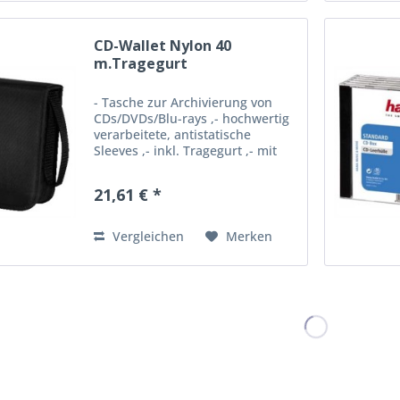
CD-Wallet Nylon 40
m.Tragegurt
- Tasche zur Archivierung von
CDs/DVDs/Blu-rays ,- hochwertig
verarbeitete, antistatische
Sleeves ,- inkl. Tragegurt ,- mit
Schaumstoffpolsterung für
maximalen Schutz beim
21,61 € *
Transport - Ausführung: Tasche ,-
Inkl. Marker: Nein ,- Inkl....
Vergleichen
Merken