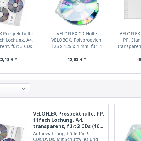
 Prospekthülle,
VELOFLEX CD-Hülle
VELOFLEX 
ach Lochung, A4,
VELOBOX, Polypropylen,
PP, Sta
rent, für: 3 CDs
125 x 125 x 4 mm, für: 1
transparent
(10...
CD,...
22,18 € *
12,83 € *
48
VELOFLEX Prospekthülle, PP,
11fach Lochung, A4,
transparent, für: 3 CDs (10...
Aufbewahrungshülle für 3
CDs/DVDs. Mit Schutzvlies und