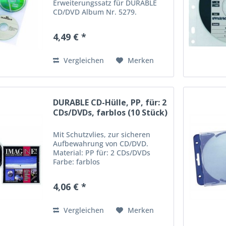
Erweiterungssatz für DURABLE
CD/DVD Album Nr. 5279.
Material: PP Lochung:
Universallochung Format: 12,7 x
4,49 € *
26 cm Farbe: farblos für: 4 CDs
Vergleichen
Merken
DURABLE CD-Hülle, PP, für: 2
CDs/DVDs, farblos (10 Stück)
Mit Schutzvlies, zur sicheren
Aufbewahrung von CD/DVD.
Material: PP für: 2 CDs/DVDs
Farbe: farblos
4,06 € *
Vergleichen
Merken