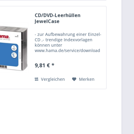
CD/DVD-Leerhüllen
JewelCase
- zur Aufbewahrung einer Einzel-
CD ,- trendige Indexvorlagen
können unter
www.hama.de/service/download
heruntergeladen werden ,-
idealer Ersatz für beschädigte
9,81 € *
oder zu Bruch gegangene
Originalboxen - Ausführung:
Leerhülle ,- Material:...
Vergleichen
Merken