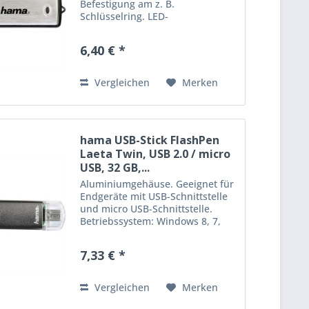
Befestigung am z. B.
Schlüsselring. LED-
Funktionsanzeige.
Systemvoraussetzungen:
6,40 € *
Windows XP, Vista, 7, 8 und
MacOS 9.x oder höher. USB 2.0
Kapazität: 32 GB
Vergleichen
Merken
Lesegeschwindigkeit:...
hama USB-Stick FlashPen
Laeta Twin, USB 2.0 / micro
USB, 32 GB,...
Aluminiumgehäuse. Geeignet für
Endgeräte mit USB-Schnittstelle
und micro USB-Schnittstelle.
Betriebssystem: Windows 8, 7,
Vista, XP und MacOS 9.x oder
höher, Host-/OTG-fähige
7,33 € *
Smartphones und Tablets mit
Android Betriebssystem ab
Android...
Vergleichen
Merken