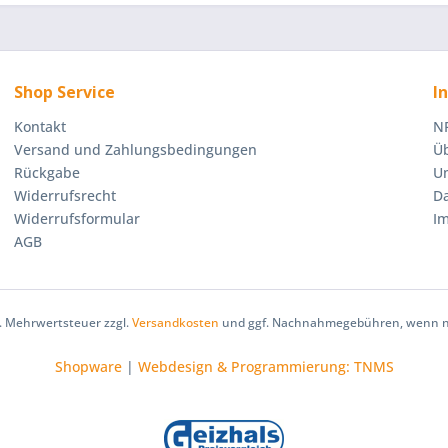
Shop Service
I
Kontakt
NR
Versand und Zahlungsbedingungen
Üb
Rückgabe
U
Widerrufsrecht
D
Widerrufsformular
I
AGB
zl. Mehrwertsteuer zzgl.
Versandkosten
und ggf. Nachnahmegebühren, wenn ni
Shopware
|
Webdesign & Programmierung: TNMS