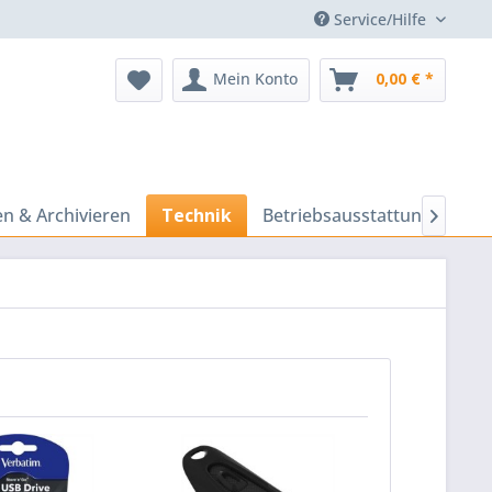
Service/Hilfe
Mein Konto
0,00 € *
n & Archivieren
Technik
Betriebsausstattung
Prä
