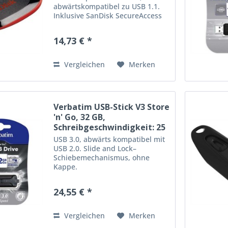
abwärtskompatibel zu USB 1.1.
Inklusive SanDisk SecureAccess
Software (Download notwendig):
schützt die privaten Dateien in
14,73 € *
einem verschlüsselten,
passwortgeschützten Ordner
(128-bit-AES-Verschlüsselung)...
Vergleichen
Merken
Verbatim USB-Stick V3 Store
'n' Go, 32 GB,
Schreibgeschwindigkeit: 25
MB/s,...
USB 3.0, abwärts kompatibel mit
USB 2.0. Slide and Lock–
Schiebemechanismus, ohne
Kappe.
Mindestsystemvoraussetzungen:
USB 3.0-/USB 2.0-Anschluss,
24,55 € *
Windows 8, 7, Vista, XP, Mac OS X
10.4 oder höher, Linux 2.4.0 oder
höher. Kapazität: 32 GB...
Vergleichen
Merken