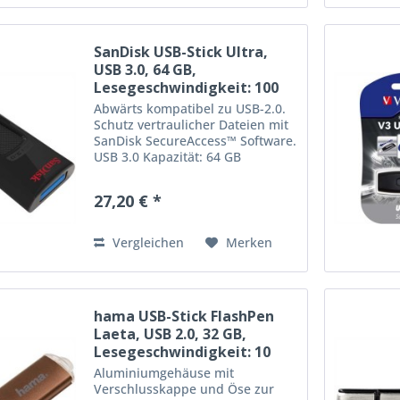
SanDisk USB-Stick Ultra,
USB 3.0, 64 GB,
Lesegeschwindigkeit: 100
MB/s, schwarz
Abwärts kompatibel zu USB-2.0.
Schutz vertraulicher Dateien mit
SanDisk SecureAccess™ Software.
USB 3.0 Kapazität: 64 GB
Lesegeschwindigkeit: 100 MB/s
Farbe: schwarz
27,20 € *
Vergleichen
Merken
hama USB-Stick FlashPen
Laeta, USB 2.0, 32 GB,
Lesegeschwindigkeit: 10
MB/s,...
Aluminiumgehäuse mit
Verschlusskappe und Öse zur