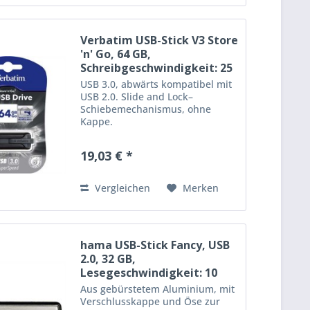
Verbatim USB-Stick V3 Store
'n' Go, 64 GB,
Schreibgeschwindigkeit: 25
MB/s,...
USB 3.0, abwärts kompatibel mit
USB 2.0. Slide and Lock–
Schiebemechanismus, ohne
Kappe.
Mindestsystemvoraussetzungen:
USB 3.0-/USB 2.0-Anschluss,
19,03 € *
Windows 8, 7, Vista, XP, Mac OS X
10.4 oder höher, Linux 2.4.0 oder
höher. Kapazität: 64 GB...
Vergleichen
Merken
hama USB-Stick Fancy, USB
2.0, 32 GB,
Lesegeschwindigkeit: 10
MB/s, 68 x 8 x...
Aus gebürstetem Aluminium, mit
Verschlusskappe und Öse zur