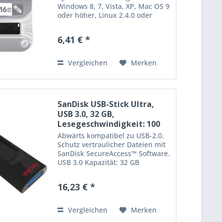
Windows 8, 7, Vista, XP, Mac OS 9
oder höher, Linux 2.4.0 oder
höher. Kapazität: 16 GB
Schreibgeschwindigkeit: 2,5 MB/s
6,41 € *
Lesegeschwindigkeit: 8 MB/s
Farbe: schwarz
Vergleichen
Merken
SanDisk USB-Stick Ultra,
USB 3.0, 32 GB,
Lesegeschwindigkeit: 100
MB/s, schwarz
Abwärts kompatibel zu USB-2.0.
Schutz vertraulicher Dateien mit
SanDisk SecureAccess™ Software.
USB 3.0 Kapazität: 32 GB
Lesegeschwindigkeit: 100 MB/s
Farbe: schwarz
16,23 € *
Vergleichen
Merken