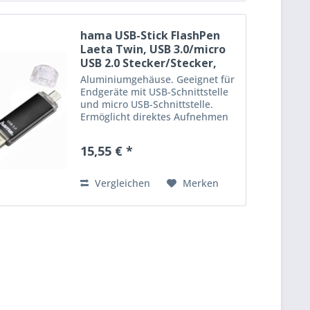
hama USB-Stick FlashPen
Laeta Twin, USB 3.0/micro
USB 2.0 Stecker/Stecker,
32...
Aluminiumgehäuse. Geeignet für
Endgeräte mit USB-Schnittstelle
und micro USB-Schnittstelle.
Ermöglicht direktes Aufnehmen
und Abspielen von Filmen in
FullHD. Betriebssysteme:
15,55 € *
Windows 10, 8, 7, Vista, XP und
MacOS 9.x oder höher,...
Vergleichen
Merken