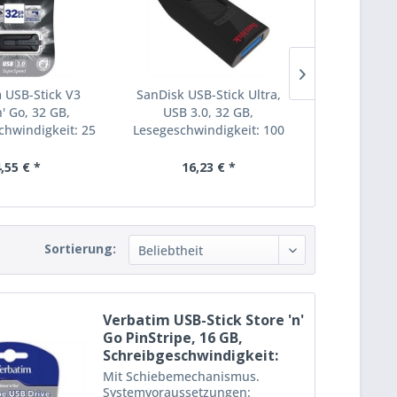
 USB-Stick V3
SanDisk USB-Stick Ultra,
SanDisk USB
n' Go, 32 GB,
USB 3.0, 32 GB,
USB 3.
chwindigkeit: 25
Lesegeschwindigkeit: 100
Lesegeschwi
B/s,...
MB/s, schwarz
MB/s,
,55 € *
16,23 € *
27,
Sortierung:
Verbatim USB-Stick Store 'n'
Go PinStripe, 16 GB,
Schreibgeschwindigkeit:
2,5...
Mit Schiebemechanismus.
Systemvoraussetzungen: