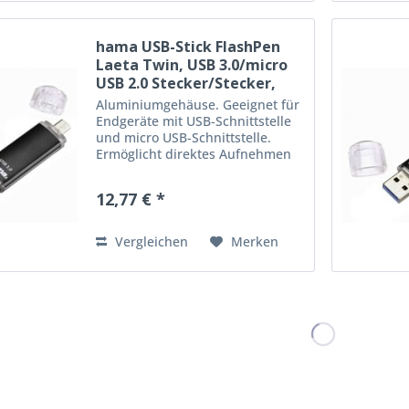
hama USB-Stick FlashPen
Laeta Twin, USB 3.0/micro
USB 2.0 Stecker/Stecker,
16...
Aluminiumgehäuse. Geeignet für
Endgeräte mit USB-Schnittstelle
und micro USB-Schnittstelle.
Ermöglicht direktes Aufnehmen
und Abspielen von Filmen in
FullHD. Betriebssysteme:
12,77 € *
Windows 10, 8, 7, Vista, XP und
MacOS 9.x oder höher,...
Vergleichen
Merken