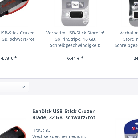
USB-Stick Cruzer
Verbatim USB-Stick Store 'n'
Verbatim
2 GB, schwarz/rot
Go PinStripe, 16 GB,
Store '
Schreibgeschwindigkeit:
Schreibges
2,5...
M
14,73 € *
6,41 € *
24
SanDisk USB-Stick Cruzer
Blade, 32 GB, schwarz/rot
USB-2.0-
Wechselspeichermedium,