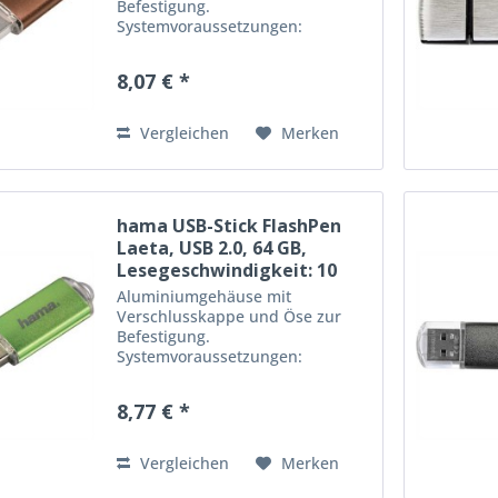
Befestigung.
Systemvoraussetzungen:
Windows 10, 8, 7, Vista, XP,
MacOS 9.0 oder höher. USB 2.0
8,07 € *
Kapazität: 32 GB
Lesegeschwindigkeit: 10 MB/s
Farbe: braun
Vergleichen
Merken
hama USB-Stick FlashPen
Laeta, USB 2.0, 64 GB,
Lesegeschwindigkeit: 10
MB/s,...
Aluminiumgehäuse mit
Verschlusskappe und Öse zur
Befestigung.
Systemvoraussetzungen:
Windows 10, 8, 7, Vista, XP,
MacOS 9.0 oder höher. USB 2.0
8,77 € *
Kapazität: 64 GB
Lesegeschwindigkeit: 10 MB/s
Farbe: grün
Vergleichen
Merken